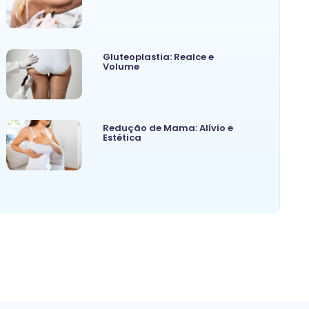
Gluteoplastia: Realce e
Volume
Redução de Mama: Alívio e
Estética