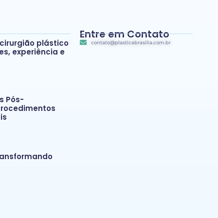
Entre em Contato
cirurgião plástico
contato@plasticabrasilia.com.br
ões, experiência e
s Pós-
Procedimentos
is
Transformando