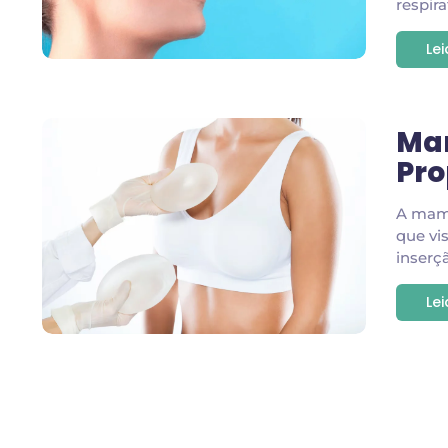
respira
Le
Mam
Pro
A mamo
que vi
inserç
Le